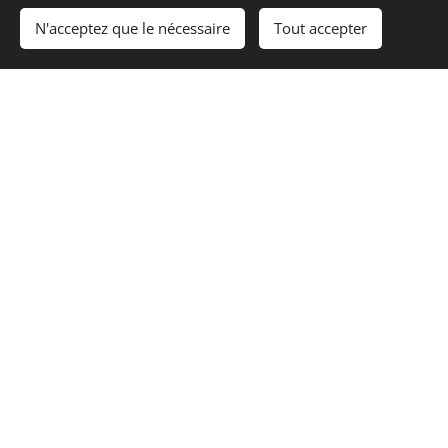
N'acceptez que le nécessaire
Tout accepter
Contact
45, ZAE Le Triangle Vert
5691 Ellange
Appelez-nous
+352-2664011
Heures de bureau
Du lundi au vendredi
07:00 - 12:00 Uhr
13:00 - 16:00 Uhr